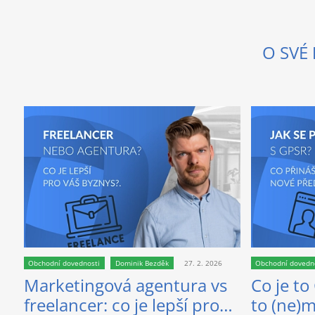
O SVÉ
Obchodní dovednosti
Dominik Bezděk
27. 2. 2026
Obchodní dovedn
Marketingová agentura vs
Co je to
freelancer: co je lepší pro
to (ne)m