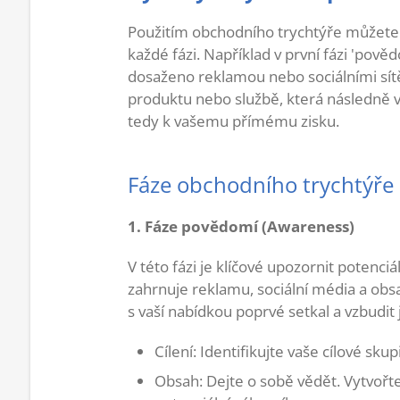
Použitím obchodního trychtýře můžete 
každé fázi. Například v první fázi 'pov
dosaženo reklamou nebo sociálními sítěm
produktu nebo službě, která následně v
tedy k vašemu přímému zisku.
Fáze obchodního trychtýře a
1. Fáze povědomí (Awareness)
V této fázi je klíčové upozornit potenci
zahrnuje reklamu, sociální média a obs
s vaší nabídkou poprvé setkal a vzbudit
Cílení: Identifikujte vaše cílové skup
Obsah: Dejte o sobě vědět. Vytvořte