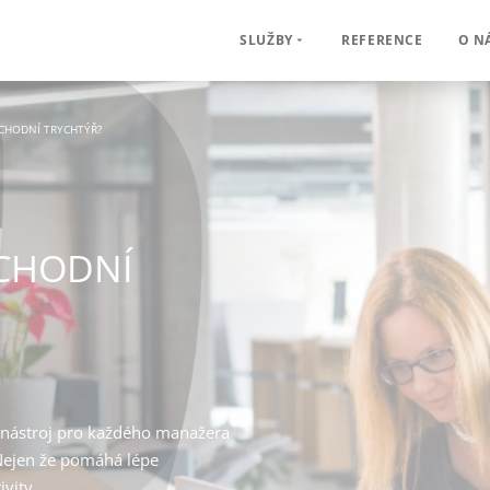
REFERENCE
O N
SLUŽBY
BCHODNÍ TRYCHTÝŘ?
BCHODNÍ
ý nástroj pro každého manažera
. Nejen že pomáhá lépe
vity.