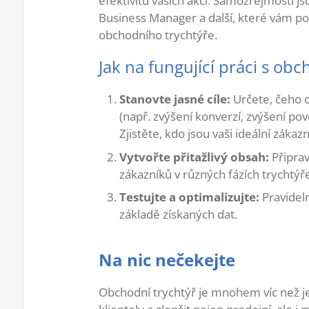
efektivitu vašich akcí. Samozřejmostí js
Business Manager a další, které vám p
obchodního trychtýře.
Jak na fungující práci s o
Stanovte jasné cíle:
Určete, čeho 
(např. zvýšení konverzí, zvýšení pov
Zjistěte, kdo jsou vaši ideální zákazn
Vytvořte přitažlivý obsah:
Připrav
zákazníků v různých fázích trychtýře
Testujte a optimalizujte:
Pravideln
základě získaných dat.
Na nic nečekejte
Obchodní trychtýř je mnohem víc než jen