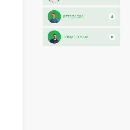
PETR ZAORAL
8
TOMÁŠ LONDA
0