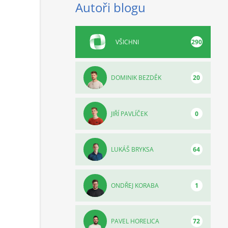
Autoři blogu
VŠICHNI
290
DOMINIK BEZDĚK
20
JIŘÍ PAVLÍČEK
0
LUKÁŠ BRYKSA
64
ONDŘEJ KORABA
1
PAVEL HORELICA
72