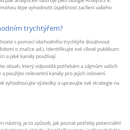
ou pak analytické nástroje jako Google Analytics 4,
omohou lépe vyhodnotit úspěšnost zacílení vašeho
bchodním trychtýřem?
chcete s pomocí obchodního trychtýře dosáhnout
ědomí o značce ad.). Identifikujte své cílové publikum:
íci a jaké kanály používají.
te obsah, který odpovídá potřebám a zájmům vašich
 a použijte relevantní kanály pro jejich oslovení.
ě vyhodnocujte výsledky a upravujte své strategie na
 nástroj, je to způsob, jak poznat potřeby potenciální