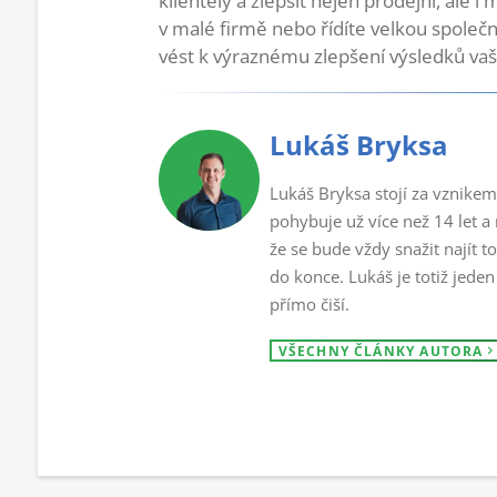
klientely a zlepšit nejen prodejní, ale i
v malé firmě nebo řídíte velkou společ
vést k výraznému zlepšení výsledků va
Lukáš Bryksa
Lukáš Bryksa stojí za vznikem
pohybuje už více než 14 let a
že se bude vždy snažit najít t
do konce. Lukáš je totiž jeden 
přímo čiší.
VŠECHNY ČLÁNKY AUTORA