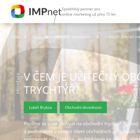
Spolehlivý partner pro
online marketing už přes 15 let
ÚVOD
BLOG
OBCHODNÍ DOVEDNOSTI
V ČEM JE UŽITEČNÝ O
V ČEM JE UŽITEČNÝ O
PŘÍSPĚVEK
TRYCHTÝŘ?
Lukáš Bryksa
Obchodní dovednosti
Pojďme se blíže podívat na obchodní trychtýř, klíčov
a podnikatele v oblasti cílení obchodních příležitostí
porozumět zákazníkům, ale také vede ke zvýšení efekti