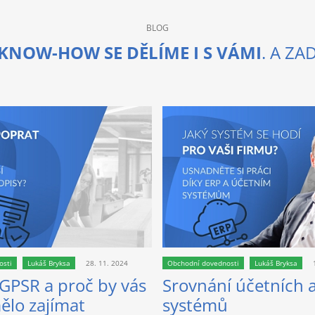
BLOG
KNOW-HOW SE DĚLÍME I S VÁMI
. A Z
osti
Lukáš Bryksa
28. 11. 2024
Obchodní dovednosti
Lukáš Bryksa
 GPSR a proč by vás
Srovnání účetních 
ělo zajímat
systémů