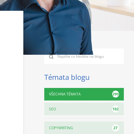
Témata blogu
290
VŠECHNA TÉMATA
102
SEO
27
COPYWRITING