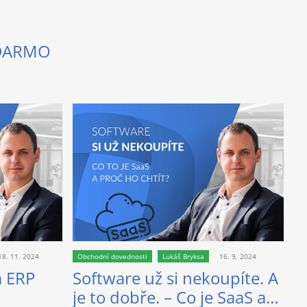
ADARMO
18. 11. 2024
Obchodní dovednosti
Lukáš Bryksa
16. 9. 2024
a ERP
Software už si nekoupíte. A
je to dobře. – Co je SaaS a