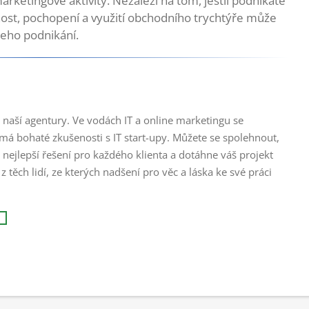
 marketingové aktivity. Nezáleží na tom, jestli podnikáte
nost, pochopení a využití obchodního trychtýře může
šeho podnikání.
 naší agentury. Ve vodách IT a online marketingu se
 má bohaté zkušenosti s IT start-upy. Můžete se spolehnout,
o nejlepší řešení pro každého klienta a dotáhne váš projekt
z těch lidí, ze kterých nadšení pro věc a láska ke své práci