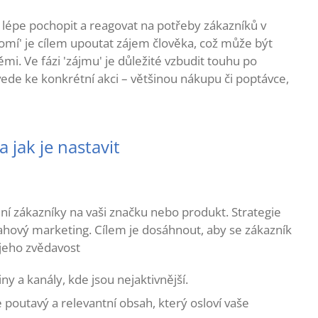
lépe pochopit a reagovat na potřeby zákazníků v
ědomí' je cílem upoutat zájem člověka, což může být
i. Ve fázi 'zájmu' je důležité vzbudit touhu po
ede ke konkrétní akci – většinou nákupu či poptávce,
 jak je nastavit
ální zákazníky na vaši značku nebo produkt. Strategie
ahový marketing. Cílem je dosáhnout, aby se zákazník
 jeho zvědavost
iny a kanály, kde jsou nejaktivnější.
 poutavý a relevantní obsah, který osloví vaše