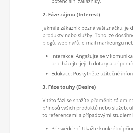
potenciální zákazníky.
2. Fáze zájmu (Interest)
Jakmile zákazník pozná vaši značku, je 
produkty nebo služby. Toho lze dosáhno
blogů, webinářů, e-mail marketingu n
Interakce: Angažujte se v komunikaci
procházejte jejich dotazy a připomí
Edukace: Poskytněte užitečné infor
3. Fáze touhy (Desire)
V této fázi se snažíte přeměnit zájem 
přínosů vašich produktů nebo služeb, uk
to referencemi a případovými studiemi,
Přesvědčení: Ukážte konkrétní přín