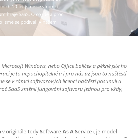
dních 10 let jsme se v rámci
tom hraje SaaS. O co jde a proč
o jsme se podívali v našem
ový Microsoft Windows, nebo Office balíček a pěkně jste ho
aci je to nepochopitelné a i pro nás už jsou to naštěstí
me se v rámci softwarových licencí naštěstí posunuli a
 proč SaaS změnil fungování softwaru jednou pro vždy,
 v originále tedy
S
oftware
A
s
A
S
ervice), je model