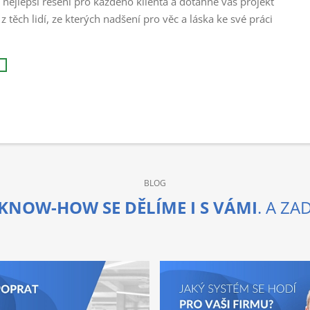
o nejlepší řešení pro každého klienta a dotáhne váš projekt
z těch lidí, ze kterých nadšení pro věc a láska ke své práci
BLOG
KNOW-HOW SE DĚLÍME I S VÁMI
. A Z