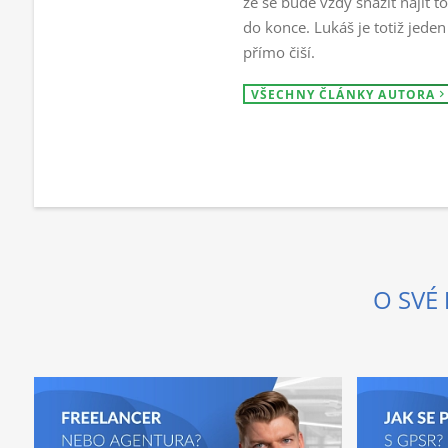
že se bude vždy snažit najít t
do konce. Lukáš je totiž jeden 
přímo čiší.
VŠECHNY ČLÁNKY AUTORA
O SVÉ