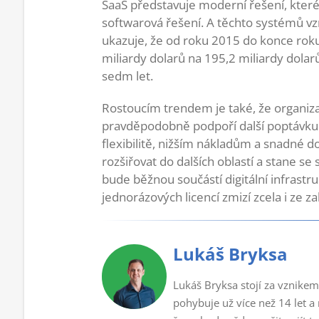
SaaS představuje moderní řešení, které s
softwarová řešení. A těchto systémů v
ukazuje, že od roku 2015 do konce rok
miliardy dolarů na 195,2 miliardy dola
sedm let.
Rostoucím trendem je také, že organizace
pravděpodobně podpoří další poptávku p
flexibilitě, nižším nákladům a snadné 
rozšiřovat do dalších oblastí a stane 
bude běžnou součástí digitální infrastr
jednorázových licencí zmizí zcela i ze 
Lukáš Bryksa
Lukáš Bryksa stojí za vznikem
pohybuje už více než 14 let a