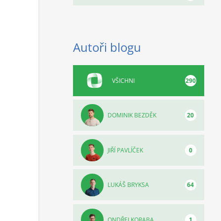
Autoři blogu
VŠICHNI
290
DOMINIK BEZDĚK
20
JIŘÍ PAVLÍČEK
0
LUKÁŠ BRYKSA
64
ONDŘEJ KORABA
1