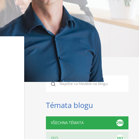
Témata blogu
290
VŠECHNA TÉMATA
102
SEO