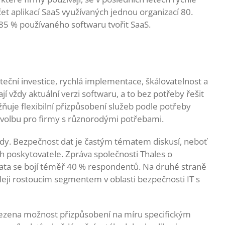
et aplikací SaaS využívaných jednou organizací 80.
85 % používaného softwaru tvořit SaaS.
áteční investice, rychlá implementace, škálovatelnost a
í vždy aktuální verzi softwaru, a to bez potřeby řešit
ňuje flexibilní přizpůsobení služeb podle potřeby
ní volbu pro firmy s různorodými potřebami.
hody. Bezpečnost dat je častým tématem diskusí, neboť
h poskytovatele. Zpráva společnosti Thales o
data se bojí téměř 40 % respondentů. Na druhé straně
leji rostoucím segmentem v oblasti bezpečnosti IT s
mezena možnost přizpůsobení na míru specifickým