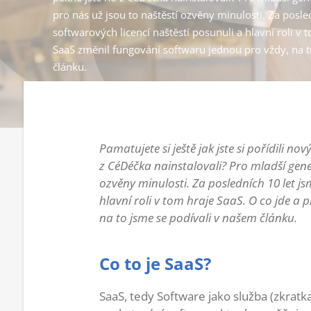
pro nás už jsou to naštěstí ozvěny minulosti. Za posle
softwarových licencí naštěstí posunuli a hlavní roli v 
SaaS změnil fungování softwaru jednou pro vždy, na t
článku.
Pamatujete si ještě jak jste si pořídili n
z CéDéčka nainstalovali? Pro mladší gener
ozvěny minulosti. Za posledních 10 let js
hlavní roli v tom hraje SaaS. O co jde a
na to jsme se podívali v našem článku.
Co to je SaaS?
SaaS, tedy Software jako služba (zkratka