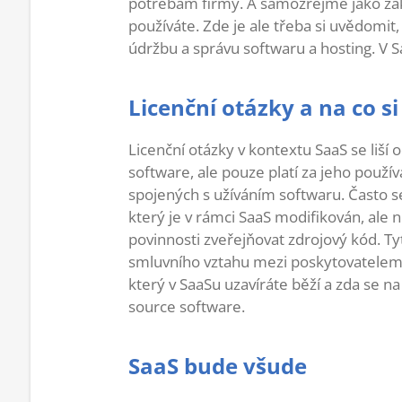
potřebám firmy. A samozřejmě jako záka
používáte. Zde je ale třeba si uvědomit,
údržbu a správu softwaru a hosting. V S
Licenční otázky a na co si
Licenční otázky v kontextu SaaS se liší 
software, ale pouze platí za jeho použív
spojených s užíváním softwaru. Často s
který je v rámci SaaS modifikován, ale 
povinnosti zveřejňovat zdrojový kód. Tyt
smluvního vztahu mezi poskytovatelem 
který v SaaSu uzavíráte běží a zda se n
source software.
SaaS bude všude