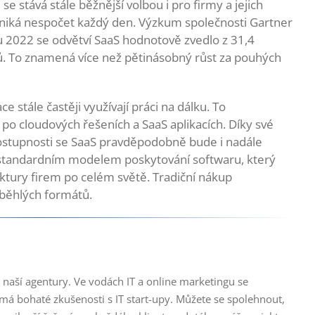
e stává stále běžnější volbou i pro firmy a jejich
zniká nespočet každý den. Výzkum společnosti Gartner
u 2022 se odvětví SaaS hodnotově zvedlo z 31,4
rů. To znamená více než pětinásobný růst za pouhých
 stále častěji využívají práci na dálku. To
o cloudových řešeních a SaaS aplikacích. Díky své
dostupnosti se SaaS pravděpodobně bude i nadále
se standardním modelem poskytování softwaru, který
uktury firem po celém světě. Tradiční nákup
zaběhlých formátů.
 naší agentury. Ve vodách IT a online marketingu se
 má bohaté zkušenosti s IT start-upy. Můžete se spolehnout,