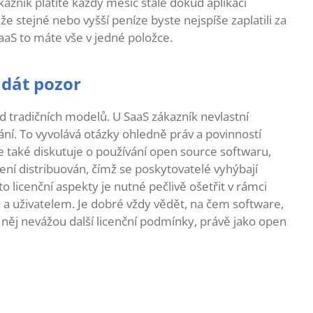
zník platíte každý měsíc stále dokud aplikaci
 že stejné nebo vyšší peníze byste nejspíše zaplatili za
aaS to máte vše v jedné položce.
 dát pozor
od tradičních modelů. U SaaS zákazník nevlastní
ání. To vyvolává otázky ohledně práv a povinností
e také diskutuje o používání open source softwaru,
není distribuován, čímž se poskytovatelé vyhýbají
o licenční aspekty je nutné pečlivě ošetřit v rámci
a uživatelem. Je dobré vždy vědět, na čem software,
a něj nevážou další licenční podmínky, právě jako open