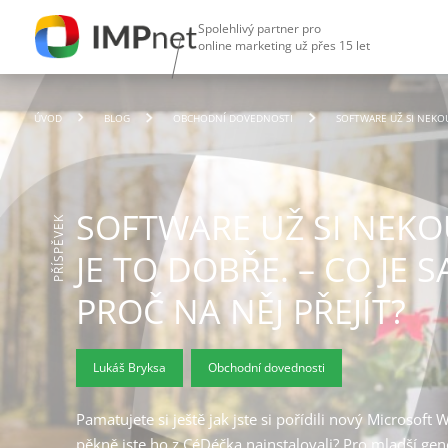
Spolehlivý partner pro
online marketing už přes 15 let
ÚVOD
BLOG
OBCHODNÍ DOVEDNOSTI
SOFTWARE UŽ SI NEKOUP
SOFTWARE UŽ SI NEKOU
PŘÍSPĚVEK
JE TO DOBŘE. – CO JE S
PROČ NA NĚJ PŘEJÍT?
Lukáš Bryksa
Obchodní dovednosti
Pamatujete si ještě jak jste si pořídili nový Microsoft
pěkně jste ho z CéDéčka nainstalovali? Pro mladší gene