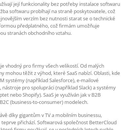
užívají její funkcionality bez potřeby instalace softwaru
držba softwaru probíhají na straně poskytovatele, což
ejnovějším verzím bez nutnosti starat se o technické
há formou předplatného, což firmám umožňuje
obou stranách obchodního vztahu.
a je vhodný pro firmy všech velikostí. Od malých
y mohou těžit z výhod, které SaaS nabízí. Oblasti, kde
RM systémy (například Salesforce), e-mailové
 nástroje pro spolupráci (například Slack) a systémy
tet nebo Shopify). SaaS je využíván jak v B2B
 v B2C (business-to-consumer) modelech.
právě díky gigantům v TV a mobilním businessu,
 teprve přichází. Softwarová společnost BetterCloud
které firmy používají, se v posledních letech rychle