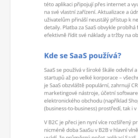
této aplikaci připojují přes internet a vy
na své vlastní zařízení. Aktualizace a ú
uživatelům přináší neustálý přístup k n
detaily. Platba za SaaS obvykle probí
efektivně řídit své náklady a tržby na 
Kde se SaaS používá?
SaaS se používá v široké škále odvětví 
startupů až po velké korporace – všechn
je SaaS obzvláště populární, zahrnují C
marketingové nástroje, účetní software,
elektronického obchodu (například Shop
(business-to-business) prostředí, tak i
V B2C je přeci jen nyní více rozšířený 
nicméně doba SaaSu v B2B v hlavní vlně
uvádí, že průměrný počet aplikací SaaS, 