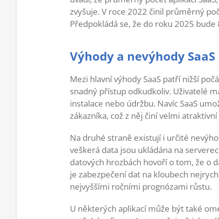
zvyšuje. V roce 2022 činil průměrný poč
Předpokládá se, že do roku 2025 bude 
Výhody a nevýhody SaaS
Mezi hlavní výhody SaaS patří nižší poč
snadný přístup odkudkoliv. Uživatelé maj
instalace nebo údržbu. Navíc SaaS umož
zákazníka, což z něj činí velmi atraktiv
Na druhé straně existují i určité nevý
veškerá data jsou ukládána na serverec
datových hrozbách hovoří o tom, že o 
je zabezpečení dat na kloubech nejrych
nejvyššími ročními prognózami růstu.
U některých aplikací může být také o