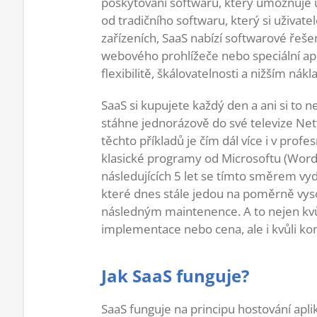
poskytování softwaru, který umožňuje už
od tradičního softwaru, který si uživate
zařízeních, SaaS nabízí softwarové řeše
webového prohlížeče nebo speciální apli
flexibilitě, škálovatelnosti a nižším nák
SaaS si kupujete každý den a ani si to 
stáhne jednorázově do své televize Netf
těchto příkladů je čím dál více i v pro
klasické programy od Microsoftu (Word,
následujících 5 let se tímto směrem vyd
které dnes stále jedou na poměrně vyso
následným maintenence. A to nejen kvůl
implementace nebo cena, ale i kvůli ko
Jak SaaS funguje?
SaaS funguje na principu hostování apli