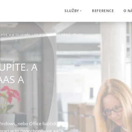
REFERENCE
O N
SLUŽBY
ÍTE. A JE TO DOBŘE. – CO JE SAAS A PROČ NA NĚJ PŘEJÍT?
PÍTE. A
AAS A
 Windows, nebo Office balíček a
raci je to nepochopitelné a i