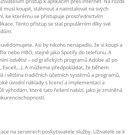
ivatelům přístup k aplikacím přes internet. Na rozdíl
lé musí koupit, stáhnout a nainstalovat na svých
ní, ke kterému se přistupuje prostřednictvím
kace. Tento přístup se stal populárním díky své
ladům.
neuvědomujete. Asi by nikoho nenapadlo, že si koupí a
lix nebo HBO, stejně jako Spotify do telefonu. A
fesním odvětví – od grafických programů Adobe až po
 Excell,...). A můžeme předpokládat, že během
á i většina tradičních účetních systémů a programů,
ké úvodní náklady s licencí a implementací a
i výhodám, které tato řešení nabízí, jako je zmíněná
nkurencischopnosti.
kace na serverech poskytovatele služby. Uživatelé se k