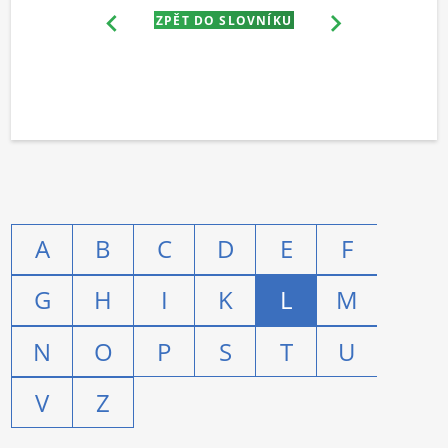
ZPĚT DO SLOVNÍKU
A
B
C
D
E
F
G
H
I
K
L
M
N
O
P
S
T
U
V
Z