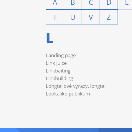
A
B
C
D
E
T
U
V
Z
L
Landing page
Link juice
Linkbaiting
Linkbuilding
Longtailové výrazy, longtail
Lookalike publikum