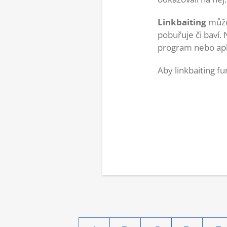
Linkbaiting
může
pobuřuje či baví. 
program nebo apli
Aby linkbaiting f