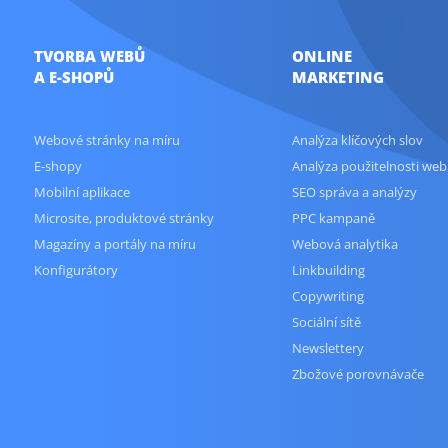
TVORBA WEBŮ
ONLINE
A E-SHOPŮ
MARKETING
Webové stránky na míru
Analýza klíčových slov
E-shopy
Analýza použitelnosti web
Mobilní aplikace
SEO správa a analýzy
Microsite, produktové stránky
PPC kampaně
Magazíny a portály na míru
Webová analytika
Konfigurátory
Linkbuilding
Copywriting
Sociální sítě
Newslettery
Zbožové porovnávače