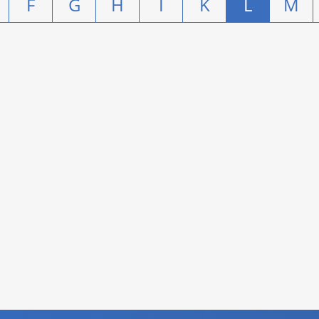
F
G
H
I
K
L
M