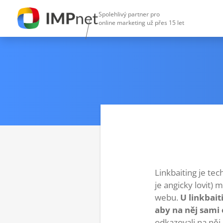
Spolehlivý partner pro
online marketing už přes 15 let
Linkbaiting je tec
je angicky lovit)
webu.
U linkbait
aby na něj sami
odkazovali na něj.