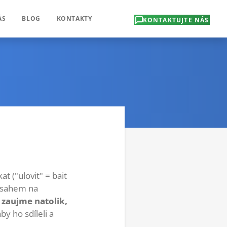
ÁS
BLOG
KONTAKTY
KONTAKTUJTE NÁS
t ("ulovit" = bait
obsahem na
i zaujme natolik,
by ho sdíleli a