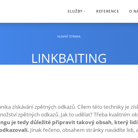
REFERENCE
O N
SLUŽBY
HLAVNÍ STRANA
LINKBAITING
hnika získávání zpětných odkazů. Cílem této techniky je získa
 množství zpětných odkazů. Jak to udělat? Třeba kvalitním 
ingu je tedy důležité připravit takový obsah, který lid
 odkazovali.
Jinak řečeno, obsahem stránky navádíte lidi, a