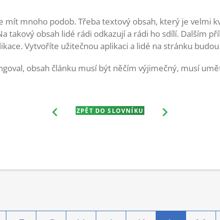
 mít mnoho podob. Třeba textový obsah, který je velmi kva
Na takový obsah lidé rádi odkazují a rádi ho sdílí. Dalším p
kace. Vytvoříte užitečnou aplikaci a lidé na stránku budo
ungoval, obsah článku musí být něčím výjimečný, musí umě
ZPĚT DO SLOVNÍKU