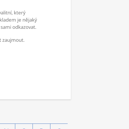
litní, který
říkladem je nějaký
u sami odkazovat.
t zaujmout.