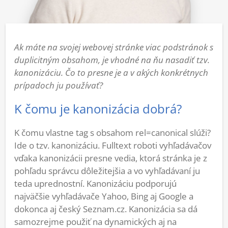
Ak máte na svojej webovej stránke viac podstránok s
duplicitným obsahom, je vhodné na ňu nasadiť tzv.
kanonizáciu. Čo to presne je a v akých konkrétnych
prípadoch ju používať?
K čomu je kanonizácia dobrá?
K čomu vlastne tag s obsahom rel=canonical slúži?
Ide o tzv. kanonizáciu. Fulltext roboti vyhľadávačov
vďaka kanonizácii presne vedia, ktorá stránka je z
pohľadu správcu dôležitejšia a vo vyhľadávaní ju
teda uprednostní. Kanonizáciu podporujú
najväčšie vyhľadávače Yahoo, Bing aj Google a
dokonca aj český Seznam.cz. Kanonizácia sa dá
samozrejme použiť na dynamických aj na