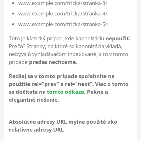
www.example.com/tricka/stranka-3/
www.example.com/tricka/stranka-4/
www.example.com/tricka/stranka-5/
Toto je klasický prípad, kde kanonizáciu
nepoužiť.
Prečo? Stránky, na ktoré sa kanonizácia vkladá,
nebývajú vyhľadávačom indexované, a to v tomto
prípade
predsa nechceme
.
Radšej sa v tomto prípade spoľahnite na
použitie rel="prev" a rel="next". Viac o tomto
sa dočítate na
tomto odkaze.
Pekné a
elegantné riešenie.
Absolútne adresy URL mylne použité ako
relatívne adresy URL