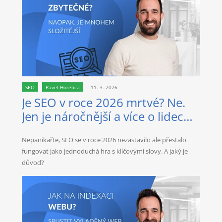
SEO
Pavel Horelica
11. 3. 2026
Je SEO v roce 2026 mrtvé? Ne.
Jen je náročnější a více o lidech
než kdy dřív.
Nepanikařte, SEO se v roce 2026 nezastavilo ale přestalo
fungovat jako jednoduchá hra s klíčovými slovy. A jaký je
důvod?