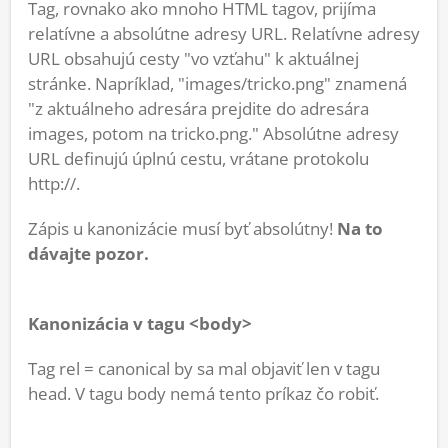
Tag, rovnako ako mnoho HTML tagov, prijíma
relatívne a absolútne adresy URL. Relatívne adresy
URL obsahujú cesty "vo vzťahu" k aktuálnej
stránke. Napríklad, "images/tricko.png" znamená
"z aktuálneho adresára prejdite do adresára
images, potom na tricko.png." Absolútne adresy
URL definujú úplnú cestu, vrátane protokolu
http://.
Zápis u kanonizácie musí byť absolútny!
Na to
dávajte pozor.
Kanonizácia v tagu <body>
Tag rel = canonical by sa mal objaviť len v tagu
head. V tagu body nemá tento príkaz čo robiť.