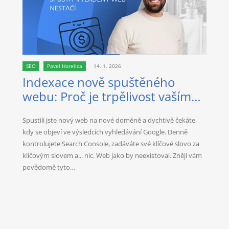
SEO
Pavel Horelica
14. 1. 2026
Indexace nově spuštěného
webu: Proč je trpělivost vaším
nejlepším spojencem?
Spustili jste nový web na nové doméně a dychtivě čekáte,
kdy se objeví ve výsledcích vyhledávání Google. Denně
kontrolujete Search Console, zadáváte své klíčové slovo za
klíčovým slovem a... nic. Web jako by neexistoval. Znějí vám
povědomě tyto…