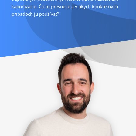
kanonizáciu. Čo to presne je a v akých konkrétnych
prípadoch ju používať?