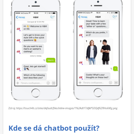
Zdroj:
https://touch4it.cz/sites/default/files/inline-images/1%2AdtY7dlJkP5DQdf6ZRHo6Mg.png
Kde se dá chatbot použít?