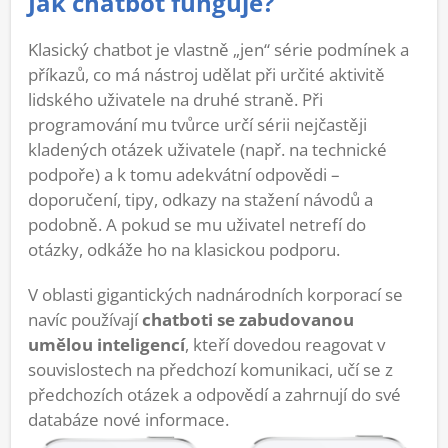
Jak chatbot funguje?
Klasický chatbot je vlastně „jen“ série podmínek a
příkazů, co má nástroj udělat při určité aktivitě
lidského uživatele na druhé straně. Při
programování mu tvůrce určí sérii nejčastěji
kladených otázek uživatele (např. na technické
podpoře) a k tomu adekvátní odpovědi –
doporučení, tipy, odkazy na stažení návodů a
podobně. A pokud se mu uživatel netrefí do
otázky, odkáže ho na klasickou podporu.
V oblasti gigantických nadnárodních korporací se
navíc používají
chatboti se zabudovanou
umělou inteligencí
, kteří dovedou reagovat v
souvislostech na předchozí komunikaci, učí se z
předchozích otázek a odpovědí a zahrnují do své
databáze nové informace.