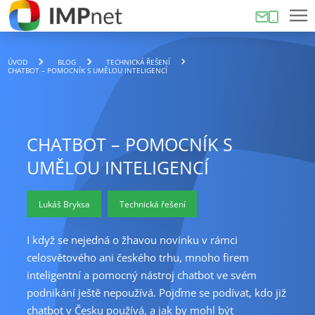
ÚVOD
BLOG
TECHNICKÁ ŘEŠENÍ
CHATBOT – POMOCNÍK S UMĚLOU INTELIGENCÍ
CHATBOT – POMOCNÍK S
UMĚLOU INTELIGENCÍ
Lukáš Bryksa
Technická řešení
I když se nejedná o žhavou novinku v rámci
celosvětového ani českého trhu, mnoho firem
inteligentní a pomocný nástroj chatbot ve svém
podnikání ještě nepoužívá. Pojďme se podívat, kdo již
chatbot v Česku používá, a jak by mohl být