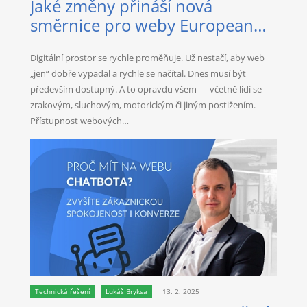
Jaké změny přináší nová
směrnice pro weby European
Accessibility Act?
Digitální prostor se rychle proměňuje. Už nestačí, aby web
„jen“ dobře vypadal a rychle se načítal. Dnes musí být
především dostupný. A to opravdu všem — včetně lidí se
zrakovým, sluchovým, motorickým či jiným postižením.
Přístupnost webových…
Technická řešení
Lukáš Bryksa
13. 2. 2025