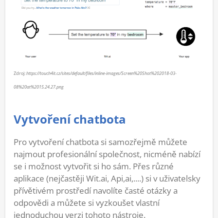
Zdroj:
https://touch4it.cz/sites/default/files/inline-images/Screen%20Shot%202018-03-
08%20at%2015.24.27.png
Vytvoření chatbota
Pro vytvoření chatbota si samozřejmě můžete
najmout profesionální společnost, nicméně nabízí
se i možnost vytvořit si ho sám. Přes různé
aplikace (nejčastěji Wit.ai, Api,ai,....) si v uživatelsky
přívětivém prostředí navolíte časté otázky a
odpovědi a můžete si vyzkoušet vlastní
jednoduchou verzi tohoto nástroje.