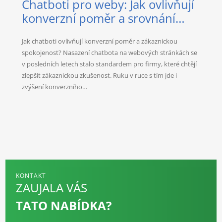
Chatboti pro weby: Jak ovlivňují
konverzní poměr a srovnání
nejlepších AI řešení
Jak chatboti ovlivňují konverzní poměr a zákaznickou
spokojenost? Nasazení chatbota na webových stránkách se
v posledních letech stalo standardem pro firmy, které chtějí
zlepšit zákaznickou zkušenost. Ruku v ruce s tím jde i
zvýšení konverzního…
KONTAKT
ZAUJALA VÁS
TATO NABÍDKA?