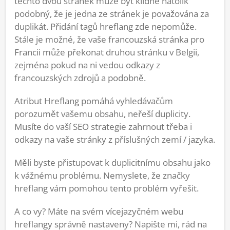
těchto dvou stránek může být klidně natolik
podobný, že je jedna ze stránek je považována za
duplikát. Přidání tagů hreflang zde nepomůže.
Stále je možné, že vaše francouzská stránka pro
Francii může překonat druhou stránku v Belgii,
zejména pokud na ni vedou odkazy z
francouzských zdrojů a podobně.
Atribut Hreflang pomáhá vyhledávačům
porozumět vašemu obsahu, neřeší duplicity.
Musíte do vaší SEO strategie zahrnout třeba i
odkazy na vaše stránky z příslušných zemí / jazyka.
Měli byste přistupovat k duplicitnímu obsahu jako
k vážnému problému. Nemyslete, že značky
hreflang vám pomohou tento problém vyřešit.
A co vy? Máte na svém vícejazyčném webu
hreflangy správně nastaveny? Napište mi, rád na