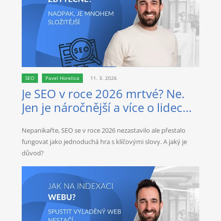
SEO
Pavel Horelica
11. 3. 2026
Je SEO v roce 2026 mrtvé? Ne.
Jen je náročnější a více o lidech
než kdy dřív.
Nepanikařte, SEO se v roce 2026 nezastavilo ale přestalo
fungovat jako jednoduchá hra s klíčovými slovy. A jaký je
důvod?