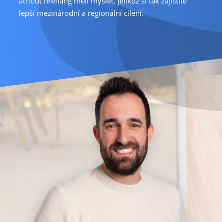
atribut hreflang měli myslet, jelikož si tak zajistíte
lepší mezinárodní a regionální cílení.