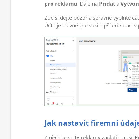
pro reklamu
. Dále na
Přidat
a
Vytvoř
Zde si dejte pozor a správně vyplňte č
Účtu je hlavně pro vaši lepší orientaci v
Jak nastavit firemní údaj
Z něčeho se ty reklamy zaplatit musí. Pr