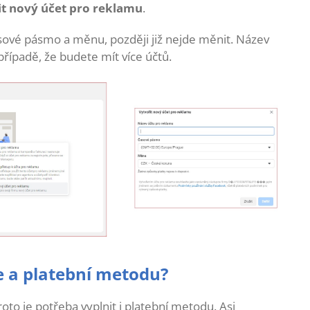
it nový účet pro reklamu
.
asové pásmo a měnu, později již nejde měnit. Název
 případě, že budete mít více účtů.
e a platební metodu?
oto je potřeba vyplnit i platební metodu. Asi