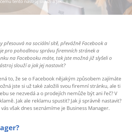
 čemu tento nástroj slouží a jak
my přesouvá na sociální sítě, převážně Facebook a
oje pro pohodlnou správu firemních stránek a
ku na Facebooku máte, tak jste možná již slyšeli o
roj slouží a jak jej nastavit?
namená to, že se o Facebook nějakým způsobem zajímáte
ná jste si už také založili svou firemní stránku, ale ti
ebu se nezvedá a o prodejích nemůže být ani řeč? V
lamě. Jak ale reklamu spustit? Jak ji správně nastavit?
m vás však dnes seznámíme je Business Manager.
nager?