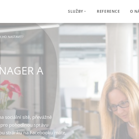
REFERENCE
O N
SLUŽBY
K HO NASTAVIT?
ANAGER A
a sociální sítě, převážně
e pro pohodlnou správu
vou stránku na Facebooku máte,