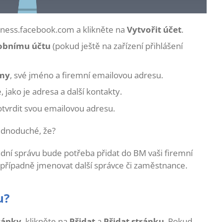
siness.facebook.com a klikněte na
Vytvořit účet
.
obnímu účtu
(pokud ještě na zařízení přihlášení
rmy
, své jméno a firemní emailovou adresu.
 jako je adresa a další kontakty.
tvrdit svou emailovou adresu.
ednoduché, že?
adní správu bude potřeba přidat do BM vaši firemní
případně jmenovat další správce či zaměstnance.
u?
ránky
, klikněte na
Přidat
a
Přidat stránku
. Pokud