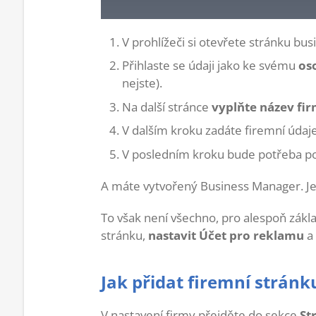
V prohlížeči si otevřete stránku bu
Přihlaste se údaji jako ke svému
os
nejste).
Na další stránce
vyplňte název fi
V dalším kroku zadáte firemní údaje,
V posledním kroku bude potřeba po
A máte vytvořený Business Manager. J
To však není všechno, pro alespoň zákl
stránku,
nastavit Účet pro reklamu
a 
Jak přidat firemní stránk
V nastavení firmy přejděte do sekce
St