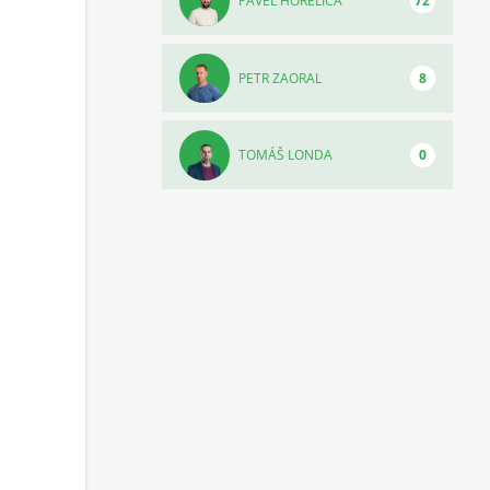
PAVEL HORELICA
72
PETR ZAORAL
8
TOMÁŠ LONDA
0