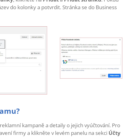
název do kolonky a potvrdit. Stránka se do Business
klamu?
reklamní kampaně a detaily o jejich vyúčtování. Pro
avení firmy a klikněte v levém panelu na sekci
Účty