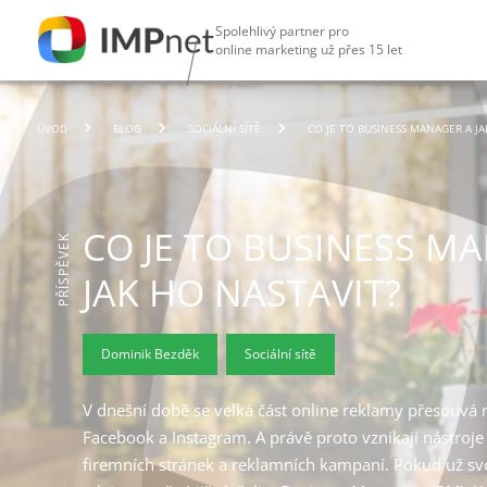
Spolehlivý partner pro
online marketing už přes 15 let
ÚVOD
BLOG
SOCIÁLNÍ SÍTĚ
CO JE TO BUSINESS MANAGER A JA
CO JE TO BUSINESS M
PŘÍSPĚVEK
JAK HO NASTAVIT?
Dominik Bezděk
Sociální sítě
V dnešní době se velká část online reklamy přesouvá n
Facebook a Instagram. A právě proto vznikají nástroj
firemních stránek a reklamních kampaní. Pokud už s