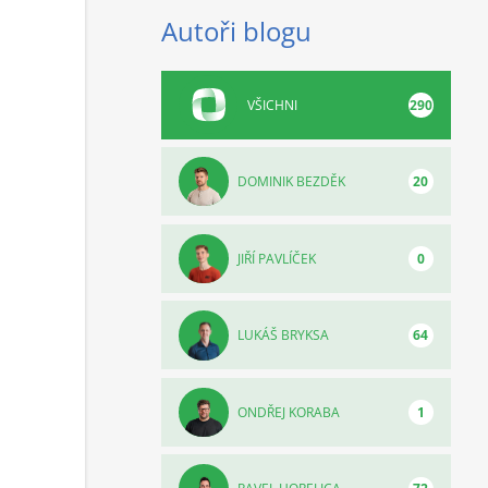
Autoři blogu
VŠICHNI
290
DOMINIK BEZDĚK
20
JIŘÍ PAVLÍČEK
0
LUKÁŠ BRYKSA
64
ONDŘEJ KORABA
1