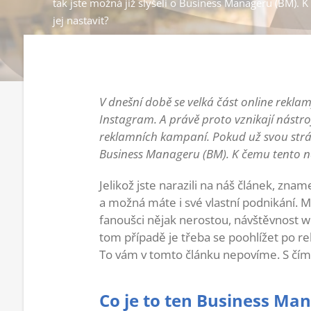
tak jste možná již slyšeli o Business Manageru (BM). K
jej nastavit?
V dnešní době se velká část online rekla
Instagram. A právě proto vznikají nástr
reklamních kampaní. Pokud už svou strán
Business Manageru (BM). K čemu tento nást
Jelikož jste narazili na náš článek, z
a možná máte i své vlastní podnikání. Mož
fanoušci nějak nerostou, návštěvnost w
tom případě je třeba se poohlížet po rek
To vám v tomto článku nepovíme. S čí
Co je to ten Business Ma