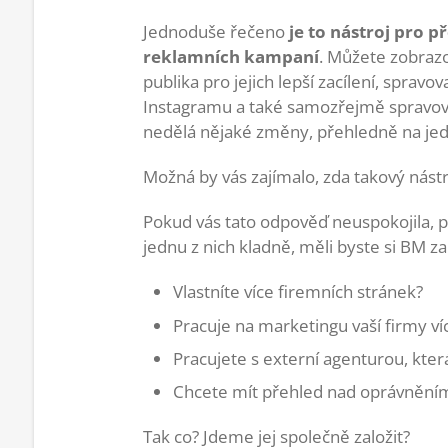
Jednoduše řečeno
je to nástroj pro 
reklamních kampaní
. Můžete zobrazo
publika pro jejich lepší zacílení, sprav
Instagramu a také samozřejmě spravova
nedělá nějaké změny, přehledně na je
Možná by vás zajímalo, zda takový nás
Pokud vás tato odpověď neuspokojila, pr
jednu z nich kladně, měli byste si BM zal
Vlastníte více firemních stránek?
Pracuje na marketingu vaší firmy víc
Pracujete s externí agenturou, kte
Chcete mít přehled nad oprávněním
Tak co? Jdeme jej společně založit?