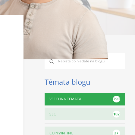
Témata blogu
290
VŠECHNA TÉMATA
102
SEO
27
COPYWRITING