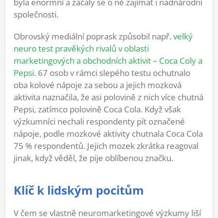
byla enormní a začaly se o ně zajímat i nadnárodní
společnosti.
Obrovský mediální poprask způsobil např.
velký
neuro test pravěkých rivalů v oblasti
marketingových a obchodních aktivit – Coca Coly a
Pepsi
. 67 osob v rámci slepého testu ochutnalo
oba kolové nápoje za sebou a jejich mozková
aktivita naznačila, že asi polovině z nich více chutná
Pepsi, zatímco polovině Coca Cola. Když však
výzkumníci nechali respondenty pít označené
nápoje, podle mozkové aktivity chutnala Coca Cola
75
% respondent
ů. Jejich mozek zkrátka reagoval
jinak, když věděl, že pije oblíbenou značku.
Klíč k lidským pocitům
V čem se vlastně neuromarketingové výzkumy liší