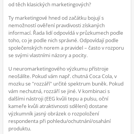
od těch klasických marketingových?
Ty marketingové hned od začátku bojují s
nemožností ověření pravdivosti získaných
informací. Řada lidí odpovídá v průzkumech podle
toho, co je podle nich správné. Odpovídají podle
společenských norem a pravidel – často v rozporu
se svými vlastními názory a pocity.
U neuromarketingového výzkumu přístroje
neošálíte. Pokud vám např. chutná Coca Cola, v
mozku se "rozzáří" určité spektrum buněk. Pokud
vám nechutná, rozzáří se jiné. V kombinaci s
dalšími nástroji (EEG kvůli tepu a pulsu, oční
kameře kvůli atraktivnosti sdělení) dostane
výzkumník jasný obrázek o rozpoložení
respondenta při pohledu/ochutnání/osahání
produktu.