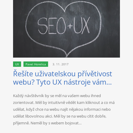
UX
Pavel Horelica
3. 11. 2017
Řešíte uživatelskou přívětivost
webu? Tyto UX nástroje vám
pomohou
Každý návštěvník by se měl na vašem webu ihned
zorientovat. Měl by intuitivně vědět kam kliknout a co má
udělat, když chce na webu najít nějakou informaci nebo
udělat libovolnou akci. Měl by se na webu cítit dobře,
příjemně. Neměl by s webem bojovat…