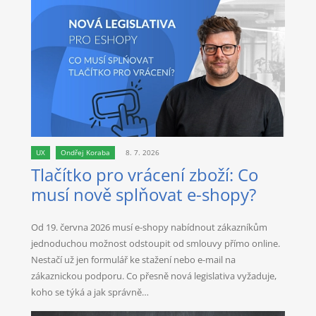
UX
Ondřej Koraba
8. 7. 2026
Tlačítko pro vrácení zboží: Co
musí nově splňovat e-shopy?
Od 19. června 2026 musí e-shopy nabídnout zákazníkům
jednoduchou možnost odstoupit od smlouvy přímo online.
Nestačí už jen formulář ke stažení nebo e-mail na
zákaznickou podporu. Co přesně nová legislativa vyžaduje,
koho se týká a jak správně…