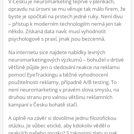
V Česku je neuromarketing teprve v plenkách,
opravdu na úrovni se mu věnuje tak málo firem, že
byste je spočítali na prstech jedné ruky. Není divu
– přístup k moderním technologiím nemá jen tak
někdo. Získaná data navíc musí vyhodnotit
psychologové s praxí, jinak jsou bezcenná.
Na internetu sice najdete nabídky levných
neuromarketingových výzkumů – bohužel v drtivé
většině půjde jen o sledování reakce na reklamu
pomocí EyeTrackingu a běžné vyhodnocení
použitelnosti reklamy, případně A/B testing. To
není neuromarketing v pravém slova smyslu, na
druhou stranu pro valnou většinu reklamních
kampaní v Česku bohatě stačí.
A úplně na závěr si dovolíme jednu filozofickou
otázku. Je vůbec etické, aby kdokoliv věděl o
reakcích našeho mozku? S takovými daty si pak