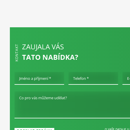
ZAUJALA VÁS
KONTAKT
TATO NABÍDKA?
Jméno a příjmení *
Telefon *
E
Co pro vás můžeme udělat?
O VAŠE DATA JE U