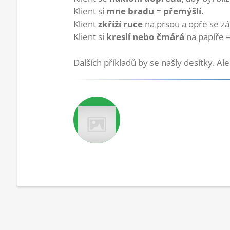
Klient si
mne bradu
=
přemýšlí
.
Klient
zkříží ruce
na prsou a opře se z
Klient si
kreslí nebo čmárá
na papíře 
Dalších příkladů by se našly desítky. Ale