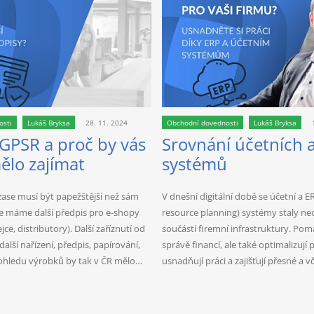
osti
Lukáš Bryksa
28. 11. 2024
Obchodní dovednosti
Lukáš Bryksa
 GPSR a proč by vás
Srovnání účetních 
ělo zajímat
systémů
zase musí být papežštější než sám
V dnešní digitální době se účetní a E
e máme další předpis pro e-shopy
resource planning) systémy staly n
ce, distributory). Další zaříznutí od
součástí firemní infrastruktury. Pomá
alší nařízení, předpis, papírování,
správě financí, ale také optimalizují 
pohledu výrobků by tak v ČR mělo…
usnadňují práci a zajišťují přesné a 