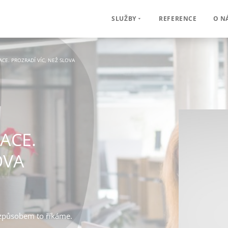
REFERENCE
O N
SLUŽBY
CE. PROZRADÍ VÍC, NEŽ SLOVA
ACE.
OVA
m způsobem to říkáme.