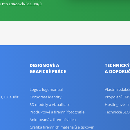
Y PRO
ZPRACOVÁNÍ OS. ÚDAJŮ
.
DESIGNOVÉ A
TECHNICKÝ
GRAFICKÉ PRÁCE
A DOPORUČ
Logo a logomanuál
Vlastní redak
u, UX audit
Corporate identity
Propojení CMS
3D modely a vizualizace
Hostingové sl
Produktové a firemní fotografie
Technické SEO
Animovaná a firemní videa
Grafika firemních materiálů a tiskovin