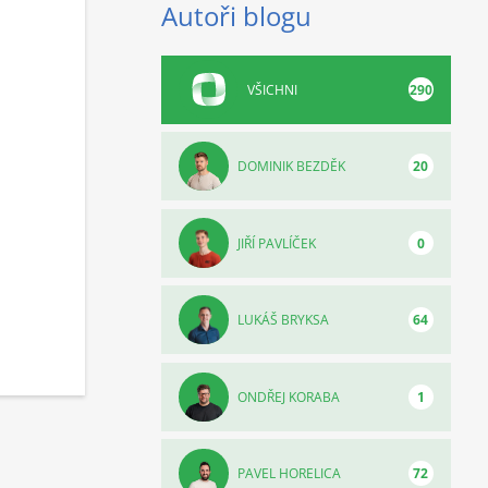
Autoři blogu
VŠICHNI
290
DOMINIK BEZDĚK
20
JIŘÍ PAVLÍČEK
0
LUKÁŠ BRYKSA
64
ONDŘEJ KORABA
1
PAVEL HORELICA
72