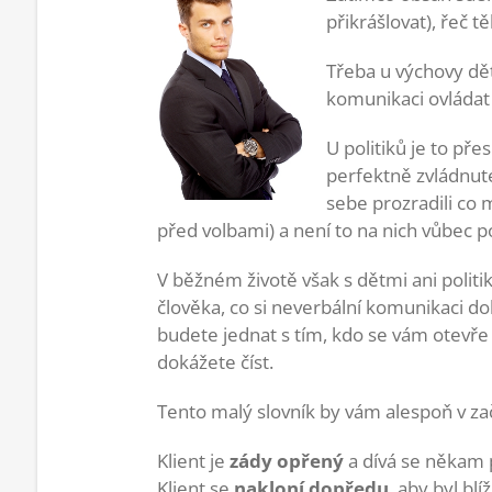
přikrášlovat), řeč t
Třeba u výchovy dět
komunikaci ovládat 
U politiků je to př
perfektně zvládnuté 
sebe prozradili co
před volbami) a není to na nich vůbec p
V běžném životě však s dětmi ani politi
člověka, co si neverbální komunikaci do
budete jednat s tím, kdo se vám otevře j
dokážete číst.
Tento malý slovník by vám alespoň v za
Klient je
zády opřený
a dívá se někam 
Klient se
nakloní dopředu
, aby byl blí