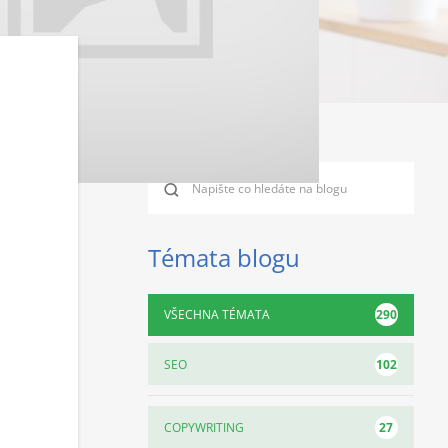
Témata blogu
290
VŠECHNA TÉMATA
102
SEO
27
COPYWRITING