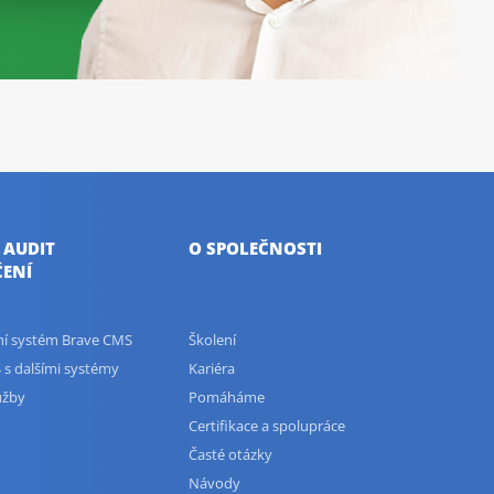
 AUDIT
O SPOLEČNOSTI
ENÍ
ční systém Brave CMS
Školení
 s dalšími systémy
Kariéra
užby
Pomáháme
Certifikace a spolupráce
Časté otázky
Návody