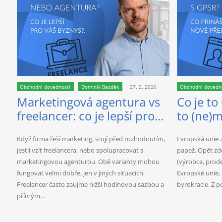
Obchodní dovednosti
Dominik Bezděk
27. 2. 2026
Obchodní dovedn
Marketingová agentura vs
Co je to
freelancer: co je lepší pro
to (ne)m
váš byznys?
Když firma řeší marketing, stojí před rozhodnutím,
Evropská unie 
jestli vzít freelancera, nebo spolupracovat s
papež. Opět zd
marketingovou agenturou. Obě varianty mohou
(výrobce, prodej
fungovat velmi dobře, jen v jiných situacích.
Evropské unie, d
Freelancer často zaujme nižší hodinovou sazbou a
byrokracie. Z 
přímým…