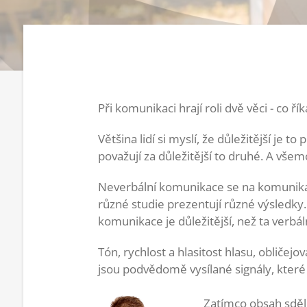
Při komunikaci hrají roli dvě věci - co
Většina lidí si myslí, že důležitější je t
považují za důležitější to druhé. A vše
Neverbální komunikace se na komunikaci
různé studie prezentují různé výsledky. 
komunikace je důležitější, než ta verbáln
Tón, rychlost a hlasitost hlasu, obličej
jsou podvědomě vysílané signály, které
Zatímco obsah sděl