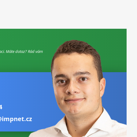
aci. Máte dotaz? Rád vám
4
@impnet.cz