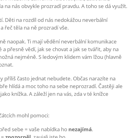
ěla na nás obvykle prozradí pravdu. A toho se dá využít.
í. Děti na rozdíl od nás nedokážou neverbální
a řeč těla na ně prozradí vše.
esně naopak. Ti mají vědění neverbální komunikace
a přesně vědí, jak se chovat a jak se tvářit, aby na
 možná nejméně. S ledovým klidem vám lžou (hlavně
oznat.
ky příliš často jednat nebudete. Občas narazíte na
bře hlídá a moc toho na sebe neprozradí. Častěji ale
ako knížka. A záleží jen na vás, zda v té knížce
čátcích mohl pomoci:
před sebe = vaše nabídka ho
nezajímá
.
ž =
zpozorněl
, zaujali jste ho.