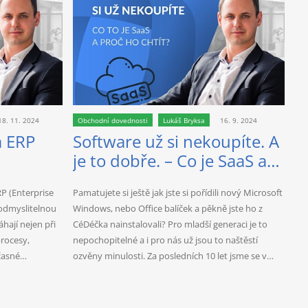
18. 11. 2024
Obchodní dovednosti
Lukáš Bryksa
16. 9. 2024
a ERP
Software už si nekoupíte. A
je to dobře. – Co je SaaS a
proč na něj přejít?
RP (Enterprise
Pamatujete si ještě jak jste si pořídili nový Microsoft
eodmyslitelnou
Windows, nebo Office balíček a pěkně jste ho z
hají nejen při
CéDéčka nainstalovali? Pro mladší generaci je to
procesy,
nepochopitelné a i pro nás už jsou to naštěstí
včasné…
ozvěny minulosti. Za posledních 10 let jsme se v…