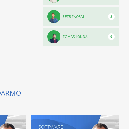
PETR ZAORAL
8
TOMÁŠ LONDA
0
ADARMO