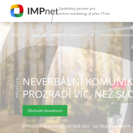
Spolehlivý partner pro
online marketing už přes 15 let
ÚVOD
BLOG
OBCHODNÍ DOVEDNOSTI
NEVERBÁLNÍ KOMUNIKA
NEVERBÁLNÍ KOMUNIK
PŘÍSPĚVEK
PROZRADÍ VÍC, NEŽ SL
Obchodní dovednosti
Při komunikaci hrají roli dvě věci - co říkáme a jaký