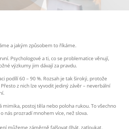
 říkáme a jakým způsobem to říkáme.
o první. Psychologové a ti, co se problematice věnují,
možné výzkumy jim dávají za pravdu.
 podílí 60 – 90 %. Rozsah je tak široký, protože
Přesto z nich lze vyvodit jediný závěr – neverbální
í.
ová mimika, postoj těla nebo poloha rukou. To všechno
 o nás prozradí mnohem více, než slova.
ení můžeme záměrně falšovat (lhát, zatloukat,