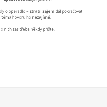
ády o opěradlo =
ztratil zájem
dál pokračovat.
= téma hovoru ho
nezajímá
.
 o nich zas třeba někdy příště.