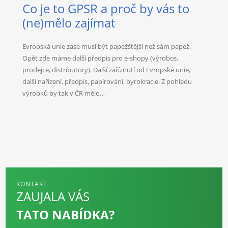
Co je to GPSR a proč by vás to
(ne)mělo zajímat
Evropská unie zase musí být papežštější než sám papež.
Opět zde máme další předpis pro e-shopy (výrobce,
prodejce, distributory). Další zaříznutí od Evropské unie,
další nařízení, předpis, papírování, byrokracie. Z pohledu
výrobků by tak v ČR mělo…
KONTAKT
ZAUJALA VÁS
TATO NABÍDKA?