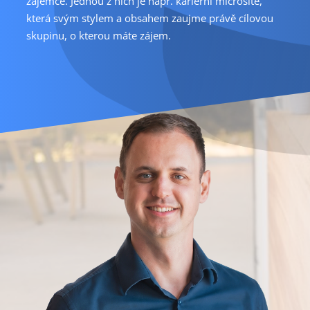
zájemce. Jednou z nich je např. kariérní microsite,
která svým stylem a obsahem zaujme právě cílovou
skupinu, o kterou máte zájem.