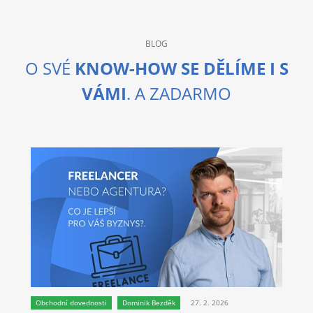
BLOG
O SVÉ
KNOW-HOW SE DĚLÍME I S
VÁMI
. A ZADARMO
Obchodní dovednosti
Dominik Bezděk
27. 2. 2026