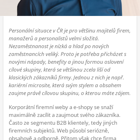
Personální situace v ČR je pro většinu majitelů firem,
manažerů a personalistů velmi složitá.
Nezaměstnanost je nízká a hlad po nových
zaměstnancích veliký. Proto je potřeba přicházet s
novými nápady, benefity a jinou formou oslovení
cílové skupiny, která se většinou zcela liší od
klasických zákazníků firmy. Jednou z nich je např.
kariérní microsite, která svým stylem a obsahem
zaujme právě cílovou skupinu, o kterou máte zájem.
Korporátní firemní weby a e-shopy se snaží
maximálně zacílit a zaujmout svého zákazníka.
Často ze segmentu B2B klientely, tedy jiných
firemních subjektů. Web působí seriózně,
obsahově a odborně. Přitom však chce firma