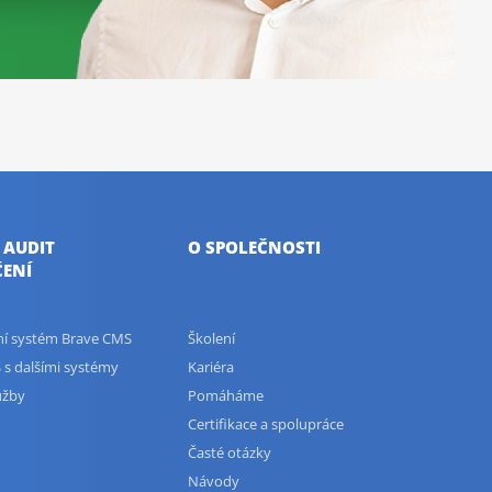
 AUDIT
O SPOLEČNOSTI
ENÍ
ční systém Brave CMS
Školení
 s dalšími systémy
Kariéra
užby
Pomáháme
Certifikace a spolupráce
Časté otázky
Návody