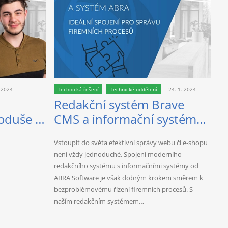
. 2024
Technická řešení
Technické oddělení
24. 1. 2024
Redakční systém Brave
oduše s
CMS a informační systémy
DeepL
ABRA
Vstoupit do světa efektivní správy webu či e-shopu
není vždy jednoduché. Spojení moderního
redakčního systému s informačními systémy od
ABRA Software je však dobrým krokem směrem k
bezproblémovému řízení firemních procesů. S
naším redakčním systémem…