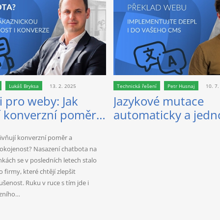
Lukáš Bryksa
13. 2. 2025
Technická řešení
Petr Husnaj
10. 7
 pro weby: Jak
Jazykové mutace
í konverzní poměr a
automaticky a jedn
 nejlepších AI
API napojením na 
livňují konverzní poměr a
okojenost? Nasazení chatbota na
kách se v posledních letech stalo
firmy, které chtějí zlepšit
šenost. Ruku v ruce s tím jde i
rzního…