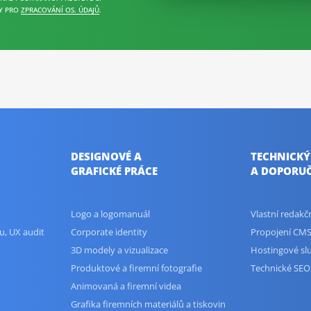
Y PRO
ZPRACOVÁNÍ OS. ÚDAJŮ
.
DESIGNOVÉ A
TECHNICKÝ
GRAFICKÉ PRÁCE
A DOPORUČ
Logo a logomanuál
Vlastní redak
u, UX audit
Corporate identity
Propojení CMS
3D modely a vizualizace
Hostingové sl
Produktové a firemní fotografie
Technické SEO
Animovaná a firemní videa
Grafika firemních materiálů a tiskovin