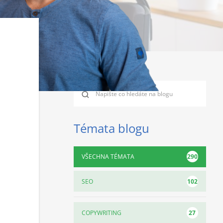
Témata blogu
290
VŠECHNA TÉMATA
102
SEO
27
COPYWRITING