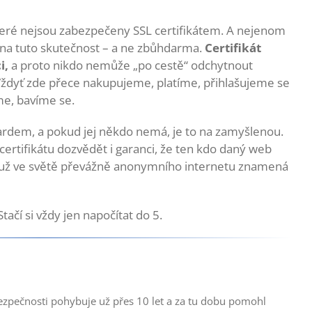
eré nejsou zabezpečeny SSL certifikátem. A nejenom
 na tuto skutečnost – a ne zbůhdarma.
Certifikát
i,
a proto nikdo nemůže „po cestě“ odchytnout
Vždyť zde přece nakupujeme, platíme, přihlašujeme se
me, bavíme se.
dardem, a pokud jej někdo nemá, je to na zamyšlenou.
rtifikátu dozvědět i garanci, že ten kdo daný web
o už ve světě převážně anonymního internetu znamená
ačí si vždy jen napočítat do 5.
ezpečnosti pohybuje už přes 10 let a za tu dobu pomohl