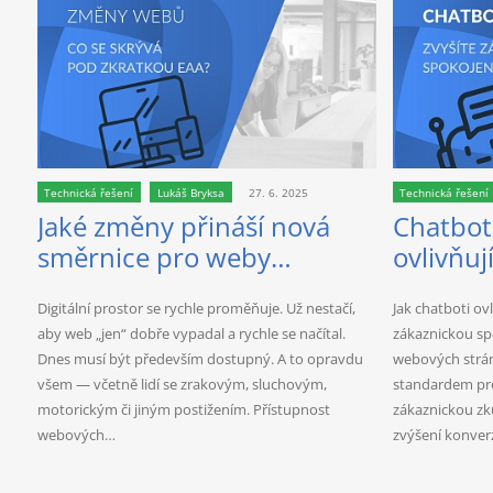
Technická řešení
Lukáš Bryksa
27. 6. 2025
Technická řešení
Jaké změny přináší nová
Chatboti
směrnice pro weby
ovlivňuj
European Accessibility Act?
srovnání
Digitální prostor se rychle proměňuje. Už nestačí,
Jak chatboti ov
řešení
aby web „jen“ dobře vypadal a rychle se načítal.
zákaznickou sp
Dnes musí být především dostupný. A to opravdu
webových strán
všem — včetně lidí se zrakovým, sluchovým,
standardem pro 
motorickým či jiným postižením. Přístupnost
zákaznickou zku
webových…
zvýšení konve