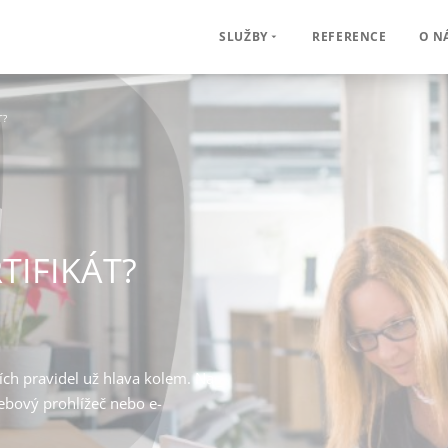
REFERENCE
O N
SLUŽBY
T?
TIFIKÁT?
ích pravidel už hlava kolem. Na
ebový prohlížeč nebo e-