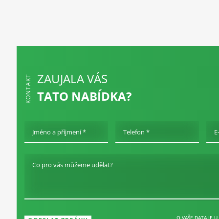
ZAUJALA VÁS
KONTAKT
TATO NABÍDKA?
Jméno a příjmení *
Telefon *
E
Co pro vás můžeme udělat?
O VAŠE DATA JE U