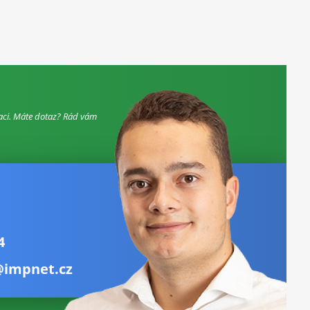
aci. Máte dotaz? Rád vám
4
@impnet.cz