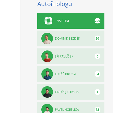
Autoři blogu
VŠICHNI
290
DOMINIK BEZDĚK
20
JIŘÍ PAVLÍČEK
0
LUKÁŠ BRYKSA
64
ONDŘEJ KORABA
1
PAVEL HORELICA
72