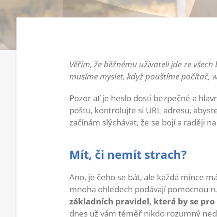
Věřím, že běžnému uživateli jde ze všech
musíme myslet, když pouštíme počítač, w
Pozor ať je heslo dosti bezpečné a hlav
poštu, kontrolujte si URL adresu, abyste
začínám slýchávat, že se bojí a raději na 
Mít, či nemít strach?
Ano, je čeho se bát, ale každá mince má
mnoha ohledech podávají pomocnou ruk
základních pravidel, která by se pro
dnes už vám téměř nikdo rozumný nedovo