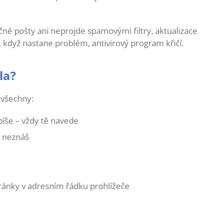
čné pošty ani neprojde spamovými filtry, aktualizace
 když nastane problém, antivirový program křičí.
la?
 všechny:
i píše – vždy tě navede
o neznáš
ánky v adresním řádku prohlížeče