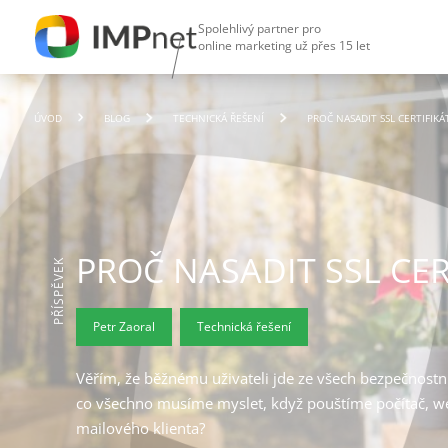
Spolehlivý partner pro
online marketing už přes 15 let
ÚVOD
BLOG
TECHNICKÁ ŘEŠENÍ
PROČ NASADIT SSL CERTIFIKÁ
PROČ NASADIT SSL CER
PŘÍSPĚVEK
Petr Zaoral
Technická řešení
Věřím, že běžnému uživateli jde ze všech bezpečnostn
co všechno musíme myslet, když pouštíme počítač, w
mailového klienta?