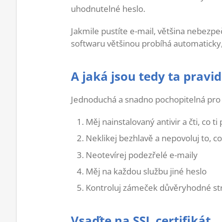
uhodnutelné heslo.
Jakmile pustíte e-mail, většina nebezpe
softwaru většinou probíhá automaticky,
A jaká jsou tedy ta pravid
Jednoduchá a snadno pochopitelná pro
Měj nainstalovaný antivir a čti, co t
Neklikej bezhlavě a nepovoluj to, c
Neotevírej podezřelé e-maily
Měj na každou službu jiné heslo
Kontroluj zámeček důvěryhodné str
Vsaďte na SSL certifikát