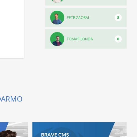
PETR ZAORAL
8
TOMÁŠ LONDA
0
ADARMO