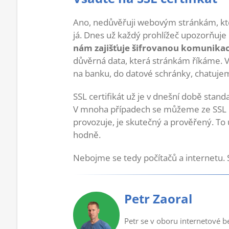
Ano, nedůvěřuji webovým stránkám, kt
já. Dnes už každý prohlížeč upozorňuje
nám zajišťuje šifrovanou komunikac
důvěrná data, která stránkám říkáme. 
na banku, do datové schránky, chatuje
SSL certifikát už je v dnešní době stan
V mnoha případech se můžeme ze SSL ce
provozuje, je skutečný a prověřený. T
hodně.
Nebojme se tedy počítačů a internetu. St
Petr Zaoral
Petr se v oboru internetové b