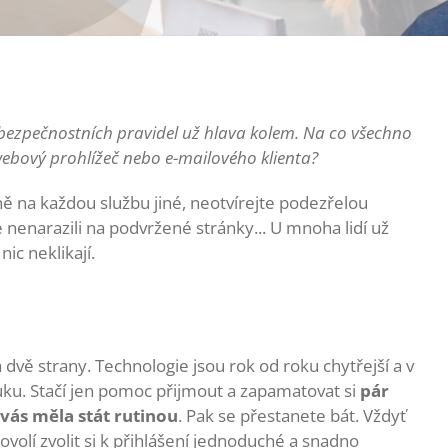
 bezpečnostních pravidel už hlava kolem. Na co všechno
ebový prohlížeč nebo e-mailového klienta?
ně na každou službu jiné, neotvírejte podezřelou
 nenarazili na podvržené stránky... U mnoha lidí už
nic neklikají.
 dvě strany. Technologie jsou rok od roku chytřejší a v
u. Stačí jen pomoc přijmout a zapamatovat si
pár
 vás měla stát rutinou
. Pak se přestanete bát. Vždyť
lí zvolit si k přihlášení jednoduché a snadno