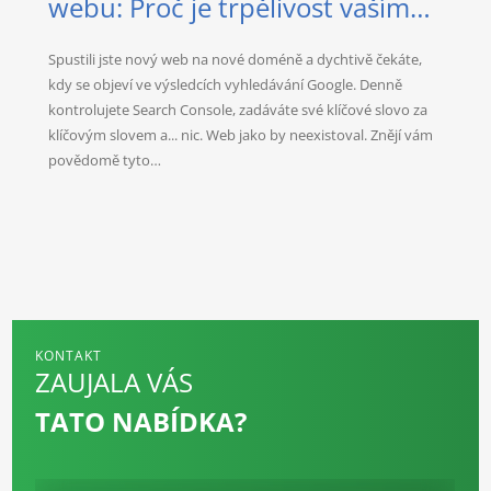
webu: Proč je trpělivost vaším
nejlepším spojencem?
Spustili jste nový web na nové doméně a dychtivě čekáte,
kdy se objeví ve výsledcích vyhledávání Google. Denně
kontrolujete Search Console, zadáváte své klíčové slovo za
klíčovým slovem a... nic. Web jako by neexistoval. Znějí vám
povědomě tyto…
KONTAKT
ZAUJALA VÁS
TATO NABÍDKA?