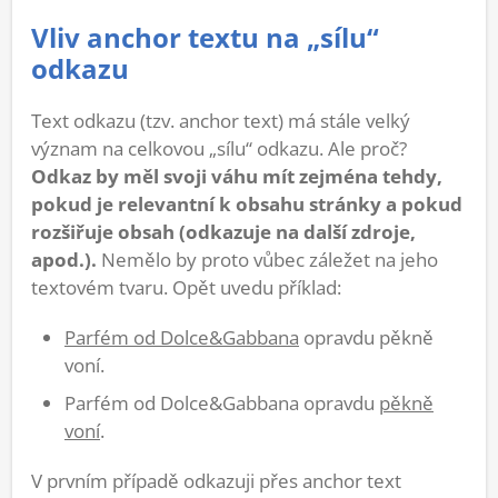
Vliv anchor textu na „sílu“
odkazu
Text odkazu (tzv. anchor text) má stále velký
význam na celkovou „sílu“ odkazu. Ale proč?
Odkaz by měl svoji váhu mít zejména tehdy,
pokud je relevantní k obsahu stránky a pokud
rozšiřuje obsah (odkazuje na další zdroje,
apod.).
Nemělo by proto vůbec záležet na jeho
textovém tvaru. Opět uvedu příklad:
Parfém od Dolce
&Gabbana
opravdu pěkně
voní.
Parfém od Dolce&Gabbana opravdu
pěkně
voní
.
V prvním případě odkazuji přes anchor text