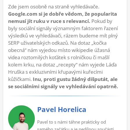
Zde jsem osobně na straně vyhledávače.
Google.com si je dobře vědom, že popularita
nemusí jít ruku v ruce s relevancí.
Pokud by
byly sociální signály významným faktorem řazení
výsledků ve vyhledávači, rázem budeme mít plný
SERP uživatelských odkazů. Na dotaz „kočka
obecná“ nám vyjedou místo wikipedie úžasná
videa roztomilých koťátek s rolničkou či mašlí
kolem krku, na dotaz „recepty“ nám vyjede Láďa
Hruška s exkluzivními křupavými kuřecími
kůžičkami.
Inu, proti gustu žádný dišputát, ale
se sociálními signály ve vyhledávání opatrně.
Pavel Horelica
Pavel to s námi táhne prakticky od
samého začátku a je nedílnou součástí