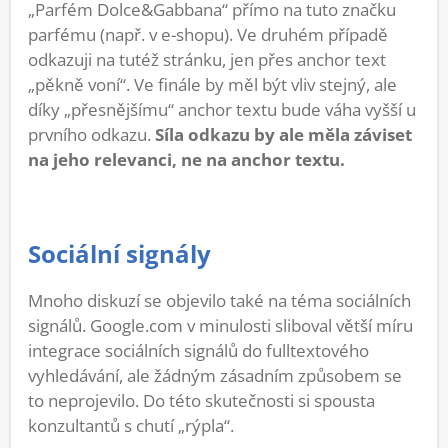
„Parfém Dolce&Gabbana“ přímo na tuto značku
parfému (např. v e-shopu). Ve druhém případě
odkazuji na tutéž stránku, jen přes anchor text
„pěkně voní“. Ve finále by měl být vliv stejný, ale
díky „přesnějšímu“ anchor textu bude váha vyšší u
prvního odkazu.
Síla odkazu by ale měla záviset
na jeho relevanci, ne na anchor textu.
Sociální signály
Mnoho diskuzí se objevilo také na téma sociálních
signálů. Google.com v minulosti sliboval větší míru
integrace sociálních signálů do fulltextového
vyhledávání, ale žádným zásadním způsobem se
to neprojevilo. Do této skutečnosti si spousta
konzultantů s chutí „rýpla“.