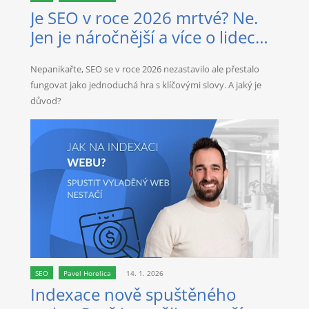
Je SEO v roce 2026 mrtvé? Ne.
Jen je náročnější a více o lidech
než kdy dřív.
Nepanikařte, SEO se v roce 2026 nezastavilo ale přestalo
fungovat jako jednoduchá hra s klíčovými slovy. A jaký je
důvod?
SEO
Pavel Horelica
14. 1. 2026
Indexace nově spuštěného