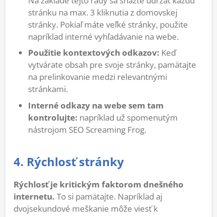
Na základe tejto rady sa snažte udržať každú
stránku na max. 3 kliknutia z domovskej
stránky. Pokiaľ máte veľké stránky, použite
napríklad interné vyhľadávanie na webe.
Použitie kontextových odkazov:
Keď
vytvárate obsah pre svoje stránky, pamätajte
na prelinkovanie medzi relevantnými
stránkami.
Interné odkazy na webe sem tam
kontrolujte:
napríklad už spomenutým
nástrojom SEO Screaming Frog.
4. Rýchlosť stránky
Rýchlosť je kritickým faktorom dnešného
internetu.
To si pamätajte. Napríklad aj
dvojsekundové meškanie môže viesť k