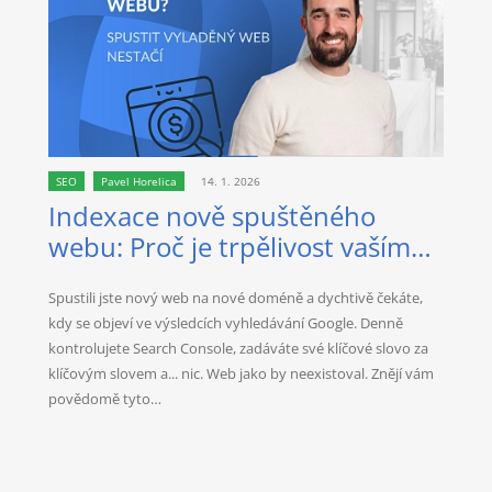
SEO
Pavel Horelica
14. 1. 2026
Indexace nově spuštěného
webu: Proč je trpělivost vaším
nejlepším spojencem?
Spustili jste nový web na nové doméně a dychtivě čekáte,
kdy se objeví ve výsledcích vyhledávání Google. Denně
kontrolujete Search Console, zadáváte své klíčové slovo za
klíčovým slovem a... nic. Web jako by neexistoval. Znějí vám
povědomě tyto…