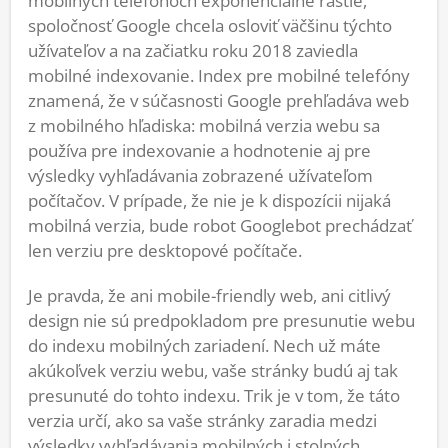
mobilných telefónoch exponenciálne rastie,
spoločnosť Google chcela osloviť väčšinu týchto
užívateľov a na začiatku roku 2018 zaviedla
mobilné indexovanie. Index pre mobilné telefóny
znamená, že v súčasnosti Google prehľadáva web
z mobilného hľadiska: mobilná verzia webu sa
používa pre indexovanie a hodnotenie aj pre
výsledky vyhľadávania zobrazené užívateľom
počítačov. V prípade, že nie je k dispozícii nijaká
mobilná verzia, bude robot Googlebot prechádzať
len verziu pre desktopové počítače.
Je pravda, že ani mobile-friendly web, ani citlivý
design nie sú predpokladom pre presunutie webu
do indexu mobilných zariadení. Nech už máte
akúkoľvek verziu webu, vaše stránky budú aj tak
presunuté do tohto indexu. Trik je v tom, že táto
verzia určí, ako sa vaše stránky zaradia medzi
výsledky vyhľadávania mobilných i stolných