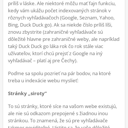
príliš v láske. Ale niektoré môžu mať fajn funkciu,
kedy vám ukážu počet indexovaných stránok v
rôznych vyhľadávačoch (Google, Seznam, Yahoo,
Bing, Duck Duck go). Ak sa niekde číslo príliš líši,
znovu zbystrite (zahraničné vyhľadávače sú
dôležité hlavne pre zahraničné weby, ale napríklad
taký Duck Duck go láka rok čo rok stále viac
užívateľov, ktorí chcú prejsť z Google na iný
vyhľadávač – platí aj pre Čechy).
Poďme sa spolu pozrieť na pár bodov, na ktoré
treba u indexácie webu myslieť:
Stránky „siroty“
To sú stránky, ktoré síce na vašom webe existujú,
ale nie sú odkazom prepojené s žiadnou inou
stránkou. To znamená, že sú pre vyhľadávače
takmer neviditeľné. Uistite sa, že vaše dôležité