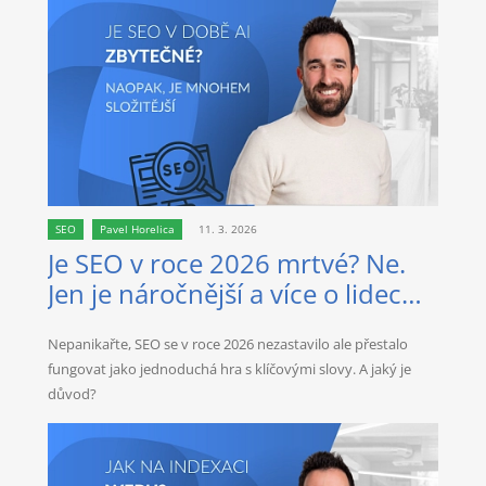
SEO
Pavel Horelica
11. 3. 2026
Je SEO v roce 2026 mrtvé? Ne.
Jen je náročnější a více o lidech
než kdy dřív.
Nepanikařte, SEO se v roce 2026 nezastavilo ale přestalo
fungovat jako jednoduchá hra s klíčovými slovy. A jaký je
důvod?