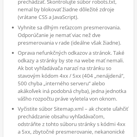
prechádzať. Skontrolujte súbor robots.txt,
nemal by blokovať žiadne dôležité zdroje
(vrátane CSS a JavaScript).
Vyhnite sa dlhým reťazcom presmerovania.
Odporúčanie je nemať viac než dve
presmerovania v rade (ideálne však žiadne).
Oprava nefunkčných odkazov a stránok. Také
odkazy a stránky by ste na webe mať nemali.
Ak bot vyhľadávača narazí na stránku so
stavovým kódom 4xx / 5xx (404 „nenájdená“,
500 chyba „interného serveru“ alebo
akákoľvek iná podobná chyba), jedna jednotka
vášho rozpočtu práve vyletela von oknom.
Vyčistite súbor Sitemap.xml – ak chcete uľahčiť
prechádzanie obsahu vyhľadávačom,
odstráňte z tohto súboru stránky s kódmi 4xx
a 5xx, zbytočné presmerovanie, nekanonické