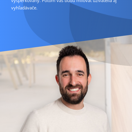
vyšperkovaný. Potom vás budú milovať užívatelia aj
vyhľadávače.