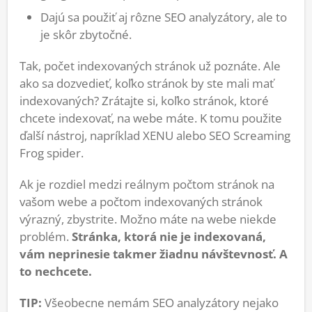
Dajú sa použiť aj rôzne SEO analyzátory, ale to
je skôr zbytočné.
Tak, počet indexovaných stránok už poznáte. Ale
ako sa dozvedieť, koľko stránok by ste mali mať
indexovaných? Zrátajte si, koľko stránok, ktoré
chcete indexovať, na webe máte. K tomu použite
ďalší nástroj, napríklad XENU alebo SEO Screaming
Frog spider.
Ak je rozdiel medzi reálnym počtom stránok na
vašom webe a počtom indexovaných stránok
výrazný, zbystrite. Možno máte na webe niekde
problém.
Stránka, ktorá nie je indexovaná,
vám neprinesie takmer žiadnu návštevnosť. A
to nechcete.
TIP:
Všeobecne nemám SEO analyzátory nejako