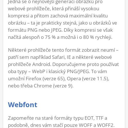
Jedná se o nejnovější generaci obrázků pro
webové prohlížeče, která přináší vysokou
kompresi a přitom zachová maximální kvalitu
obrázku – ta je prakticky stejná, jako u obrázků ve
formátu PNG nebo JPEG. Díky kompresi se však
načítá alespoň o 75 % a možná i o 80 % rychleji.
Některé prohlížeče tento formát zobrazit neumí –
patří sem například Safari, IE a některé webové
prohlížeče Android. Doporučujeme proto používat
oba typy – WebP i klasický PNG/JPEG. To vám
umožní Firefox (verze 65), Opera (verze 11.5),
nebo třeba Chrome (verze 9).
Webfont
Zapomeňte na staré formáty typu EOT, TTF a
podobně, dnes vám stačí pouze WOFF a WOFF2.