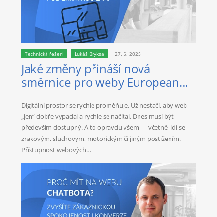
Technická řešení
Lukáš Bryksa
27. 6. 2025
Jaké změny přináší nová
směrnice pro weby European
Accessibility Act?
Digitální prostor se rychle proměňuje. Už nestačí, aby web
„jen“ dobře vypadal a rychle se načítal. Dnes musí být
především dostupný. A to opravdu všem — včetně lidí se
zrakovým, sluchovým, motorickým či jiným postižením.
Přístupnost webových…