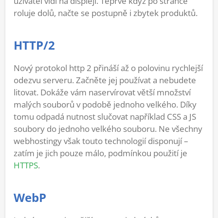
uživatel vidí na displeji. Teprve když po stránce
roluje dolů, načte se postupně i zbytek produktů.
HTTP/2
Nový protokol http 2 přináší až o polovinu rychlejší
odezvu serveru. Začněte jej používat a nebudete
litovat. Dokáže vám naservírovat větší množství
malých souborů v podobě jednoho velkého. Díky
tomu odpadá nutnost slučovat například CSS a JS
soubory do jednoho velkého souboru. Ne všechny
webhostingy však touto technologií disponují –
zatím je jich pouze málo, podmínkou použití je
HTTPS
.
WebP