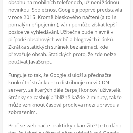
obsahu na mobilních telefonech, už není žádnou
novinkou. Společnost Google ji poprvé představila
v roce 2015. Kromě bleskového načtení (a to i s
pomalým připojením), vám pomůže získat lepší
pozice ve vyhledávání. Užitečná bude hlavně v
případě obsahových webů a blogových článků.
Zkrátka statických stránek bez animací, kde
převažuje obsah. Statických proto, že zde nelze
používat JavaScript.
Funguje to tak, že Google si uloží a přednačte
konkrétní stránku – tu distribuuje mezi CDN
servery, ze kterých dále čerpají koncoví uživatelé.
Stránky se cashují přibližně každé 2 minuty, takže
může vzniknout časová prodleva mezi úpravou a
zobrazením.
Proč se web načte prakticky okamžitě? Je to dáno
tím, že jakmile uživatel něco vyhledá, má Google