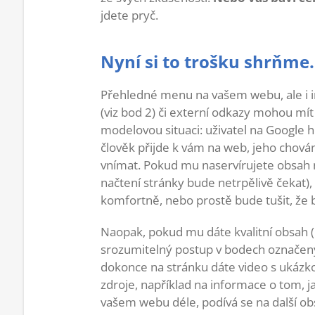
jdete pryč.
Nyní si to trošku shrňme.
Přehledné menu na vašem webu, ale i int
(viz bod 2) či externí odkazy mohou mít 
modelovou situaci: uživatel na Google h
člověk přijde k vám na web, jeho chován
vnímat. Pokud mu naservírujete obsah n
načtení stránky bude netrpělivě čekat)
komfortně, nebo prostě bude tušit, že b
Naopak, pokud mu dáte kvalitní obsah (
srozumitelný postup v bodech označený
dokonce na stránku dáte video s ukázko
zdroje, například na informace o tom, ja
vašem webu déle, podívá se na další ob