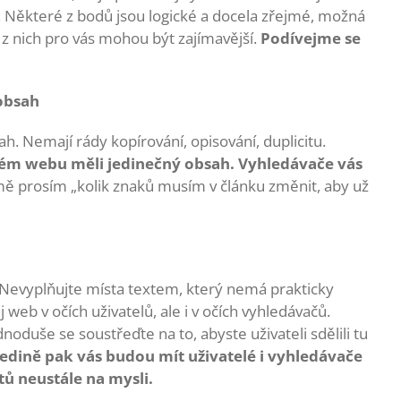
y. Některé z bodů jsou logické a docela zřejmé, možná
z nich pro vás mohou být zajímavější.
Podívejme se
 obsah
h. Nemají rády kopírování, opisování, duplicitu.
svém webu měli jedinečný obsah. Vyhledávače vás
ě prosím „kolik znaků musím v článku změnit, aby už
 Nevyplňujte místa textem, který nemá prakticky
web v očích uživatelů, ale i v očích vyhledávačů.
noduše se soustřeďte na to, abyste uživateli sdělili tu
Jedině pak vás budou mít uživatelé i vyhledávače
tů neustále na mysli.