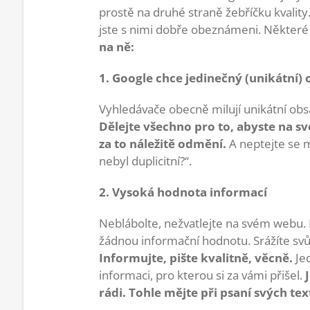
prostě na druhé straně žebříčku kvalit
jste s nimi dobře obeznámeni. Některé 
na ně:
1. Google chce jedinečný (unikátní)
Vyhledávače obecně milují unikátní obsa
Dělejte všechno pro to, abyste na 
za to náležitě odmění.
A neptejte se m
nebyl duplicitní?“.
2. Vysoká hodnota informací
Neblábolte, nežvatlejte na svém webu.
žádnou informační hodnotu. Srážíte svůj 
Informujte, pište kvalitně, věcně.
Jed
informaci, pro kterou si za vámi přišel.
rádi. Tohle mějte při psaní svých tex