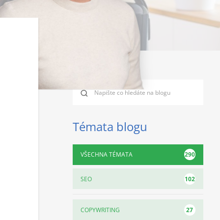
Témata blogu
290
VŠECHNA TÉMATA
102
SEO
27
COPYWRITING