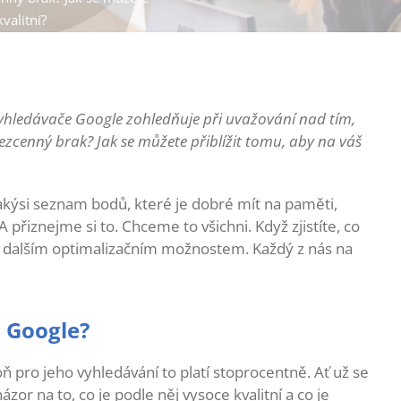
valitní?
s vyhledávače Google zohledňuje při uvažování nad tím,
bezcenný brak? Jak se můžete přiblížit tomu, aby na váš
akýsi seznam bodů, které je dobré mít na paměti,
 přiznejme si to. Chceme to všichni. Když zjistíte, co
 k dalším optimalizačním možnostem. Každý z nás na
 Google?
ň pro jeho vyhledávání to platí stoprocentně. Ať už se
zor na to, co je podle něj vysoce kvalitní a co je