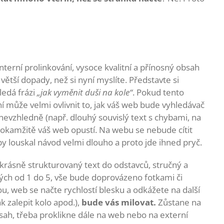
erní prolinkování, vysoce kvalitní a přínosný obsah
větší dopady, než si nyní myslíte. Představte si
ledá frázi
„jak vyměnit duši na kole“
. Pokud tento
í může velmi ovlivnit to, jak váš web bude vyhledávač
evzhledně (např. dlouhý souvislý text s chybami, na
, okamžitě váš web opustí. Na webu se nebude cítit
y louskal návod velmi dlouho a proto jde ihned pryč.
krásně strukturovaný text do odstavců, stručný a
ch od 1 do 5, vše bude doprovázeno fotkami či
u, web se načte rychlostí blesku a odkážete na další
k zalepit kolo apod.),
bude vás milovat.
Zůstane na
sah, třeba proklikne dále na web nebo na externí