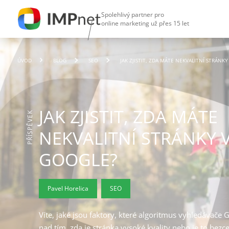
Spolehlivý partner pro
online marketing už přes 15 let
ÚVOD
BLOG
SEO
JAK ZJISTIT, ZDA MÁTE NEKVALITNÍ STRÁNK
JAK ZJISTIT, ZDA MÁTE
PŘÍSPĚVEK
NEKVALITNÍ STRÁNKY 
GOOGLE?
Pavel Horelica
SEO
Víte, jaké jsou faktory, které algoritmus vyhledávače
nad tím, zda je stránka vysoké kvality nebo je to bez