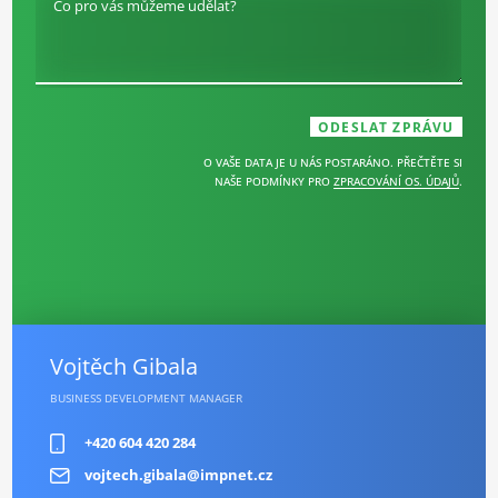
Co pro vás můžeme udělat?
O VAŠE DATA JE U NÁS POSTARÁNO. PŘEČTĚTE SI
NAŠE PODMÍNKY PRO
ZPRACOVÁNÍ OS. ÚDAJŮ
.
Vojtěch Gibala
BUSINESS DEVELOPMENT MANAGER
+420 604 420 284
vojtech.gibala@impnet.cz