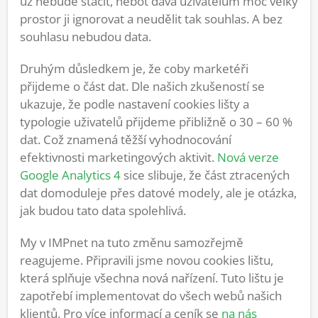
už nebude stačit, neboť dává uživatelům moc velký
prostor ji ignorovat a neudělit tak souhlas. A bez
souhlasu nebudou data.
Druhým důsledkem je, že coby marketéři
přijdeme o část dat. Dle našich zkušeností se
ukazuje, že podle nastavení cookies lišty a
typologie uživatelů přijdeme přibližně o 30 –⁠ 60 %
dat. Což znamená těžší vyhodnocování
efektivnosti marketingových aktivit.
Nová verze
Google Analytics 4
sice slibuje, že část ztracených
dat domoduleje přes datové modely, ale je otázka,
jak budou tato data spolehlivá.
My v IMPnet na tuto změnu samozřejmě
reagujeme. Připravili jsme novou cookies lištu,
která splňuje všechna nová nařízení. Tuto lištu je
zapotřebí implementovat do všech webů našich
klientů. Pro více informací a ceník se
na nás