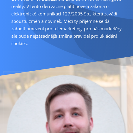
reality. V tento den začne platit novela zákona o
elektronické komunikaci 127/2005 Sb., která zavádí
spoustu změn a novinek. Mezi ty příjemné se dá
zařadit omezení pro telemarketing, pro nás marketéry
ale bude nejzásadnější změna pravidel pro ukládání
cookies.