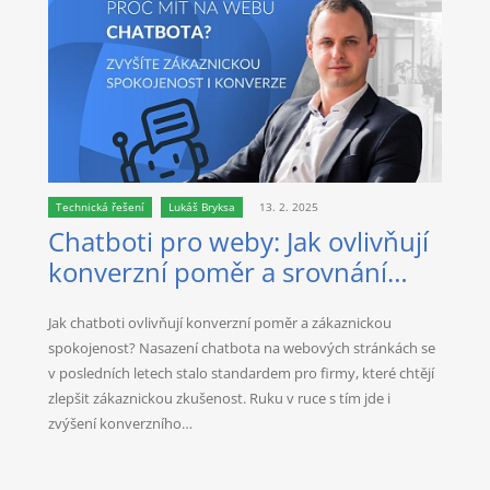
Technická řešení
Lukáš Bryksa
13. 2. 2025
Chatboti pro weby: Jak ovlivňují
konverzní poměr a srovnání
nejlepších AI řešení
Jak chatboti ovlivňují konverzní poměr a zákaznickou
spokojenost? Nasazení chatbota na webových stránkách se
v posledních letech stalo standardem pro firmy, které chtějí
zlepšit zákaznickou zkušenost. Ruku v ruce s tím jde i
zvýšení konverzního…