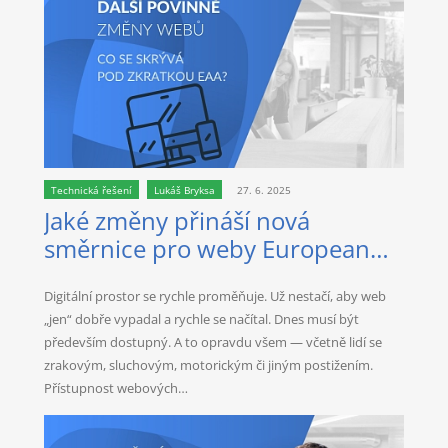
Technická řešení
Lukáš Bryksa
27. 6. 2025
Jaké změny přináší nová
směrnice pro weby European
Accessibility Act?
Digitální prostor se rychle proměňuje. Už nestačí, aby web
„jen“ dobře vypadal a rychle se načítal. Dnes musí být
především dostupný. A to opravdu všem — včetně lidí se
zrakovým, sluchovým, motorickým či jiným postižením.
Přístupnost webových…